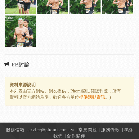
FB討論
資料來源說明
本列表由官方網站、網友提供，Phomi協助確認刊登，所有
資料以官方網站為準，歡迎各方單位
提供活動資訊
。)
服務信箱
service@phomi.com.tw
|
常見問題
|
服務條款
|
聯絡
我們
|
合作夥伴