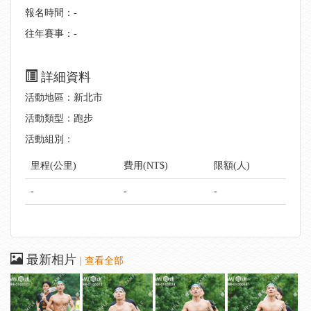
報名時間：-
往年賽事：-
詳細資料
活動地區：新北市
活動類型：跑步
活動組別：
里程(公里)
費用(NT$)
限額(人)
-
-
-
最新相片
|
查看全部