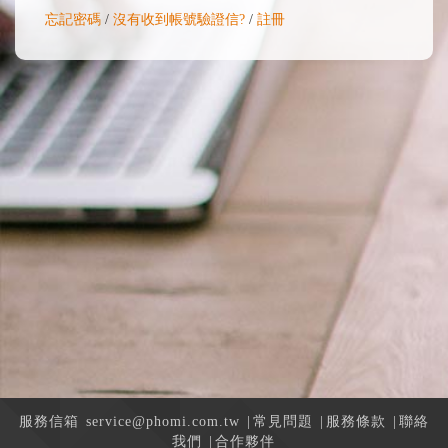
忘記密碼
/
沒有收到帳號驗證信?
/
註冊
服務信箱
service@phomi.com.tw
|
常見問題
|
服務條款
|
聯絡
我們
|
合作夥伴