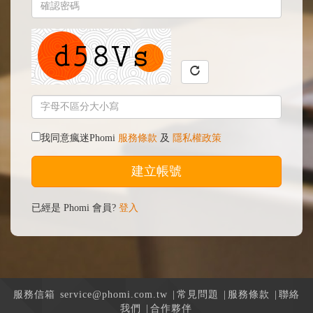
我同意瘋迷Phomi
服務條款
及
隱私權政策
已經是 Phomi 會員?
登入
服務信箱
service@phomi.com.tw
|
常見問題
|
服務條款
|
聯絡
我們
|
合作夥伴