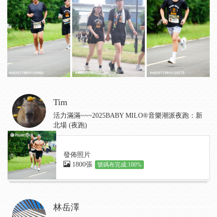
Tim
活力滿滿~~~2025BABY MILO®音樂潮派夜跑：新
北場 (夜跑)
發佈照片
1800張
號碼布完成:100%
林岳澤