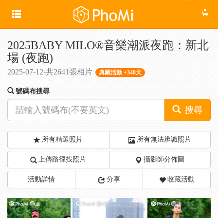
2025BABY MILO®音樂潮派夜跑：新北
場 (夜跑)
2025-07-12-共2641張相片
典藏活動 +348天
號碼布搜尋
搜尋
所有精選照片
所有無法辨識照片
上傳路徑找照片
攝影師分佈圖
活動詳情
分享
收藏活動