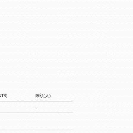
T$)
限額(人)
-