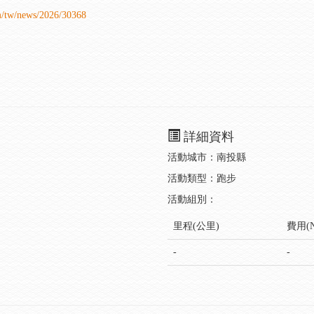
om/tw/news/2026/30368
詳細資料
活動城市：南投縣
活動類型：跑步
活動組別：
里程(公里)
費用(N
-
-