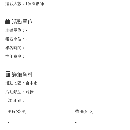
攝影人數：1位攝影師
活動單位
主辦單位：-
報名單位：-
報名時間：-
往年賽事：-
詳細資料
活動地區：台中市
活動類型：跑步
活動組別：
里程(公里)
費用(NT$)
-
-