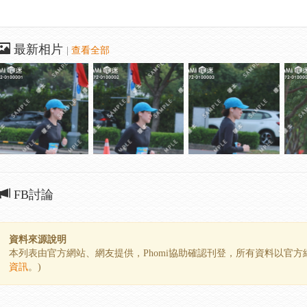
最新相片
|
查看全部
FB討論
資料來源說明
本列表由官方網站、網友提供，Phomi協助確認刊登，所有資料以官
資訊
。)