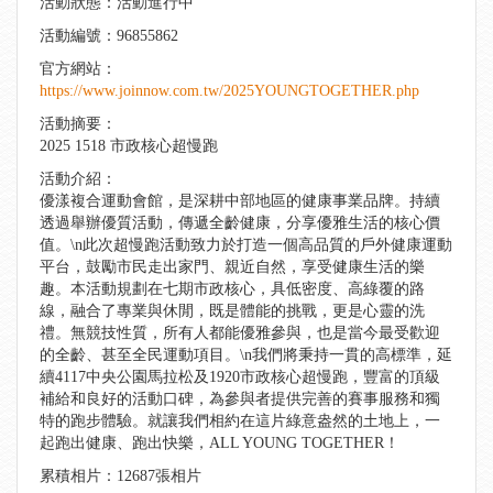
活動狀態：活動進行中
活動編號：96855862
官方網站：
https://www.joinnow.com.tw/2025YOUNGTOGETHER.php
活動摘要：
2025 1518 市政核心超慢跑
活動介紹：
優漾複合運動會館，是深耕中部地區的健康事業品牌。持續
透過舉辦優質活動，傳遞全齡健康，分享優雅生活的核心價
值。\n此次超慢跑活動致力於打造一個高品質的戶外健康運動
平台，鼓勵市民走出家門、親近自然，享受健康生活的樂
趣。本活動規劃在七期市政核心，具低密度、高綠覆的路
線，融合了專業與休閒，既是體能的挑戰，更是心靈的洗
禮。無競技性質，所有人都能優雅參與，也是當今最受歡迎
的全齡、甚至全民運動項目。\n我們將秉持一貫的高標準，延
續4117中央公園馬拉松及1920市政核心超慢跑，豐富的頂級
補給和良好的活動口碑，為參與者提供完善的賽事服務和獨
特的跑步體驗。就讓我們相約在這片綠意盎然的土地上，一
起跑出健康、跑出快樂，ALL YOUNG TOGETHER！
累積相片：12687張相片