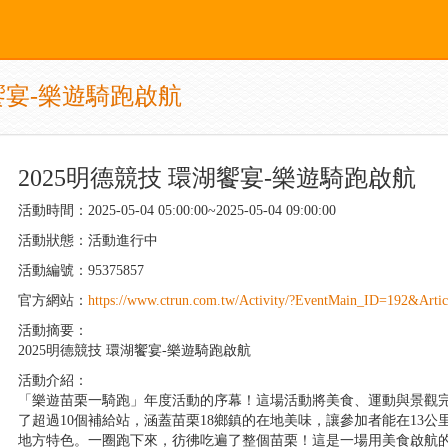
湖饗宴-樂遊騎跑啟航
2025明德競技 環湖饗宴-樂遊騎跑啟航
活動時間：2025-05-04 05:00:00~2025-05-04 09:00:00
活動狀態：活動進行中
活動編號：95375857
官方網站：
https://www.ctrun.com.tw/Activity/?EventMain_ID=192&Arti
活動摘要：
2025明德競技 環湖饗宴-樂遊騎跑啟航
活動介紹：
「樂遊苗栗一騎跑」年度活動的序幕！這場活動將美食、運動與景觀
了超過10個補給站，涵蓋苗栗18鄉鎮的在地美味，讓參加者能在13
地方特色。一圈跑下來，彷彿吃遍了整個苗栗！這是一場用美食啟航