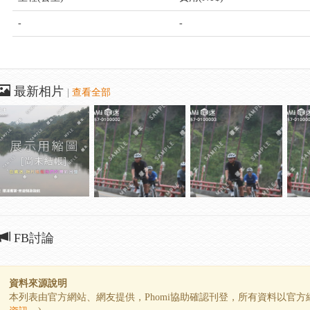
-
-
最新相片
|
查看全部
FB討論
資料來源說明
本列表由官方網站、網友提供，Phomi協助確認刊登，所有資料以官