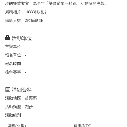
步的雙重饗宴，為全年「樂遊苗栗一騎跑」活動掀開序幕。
累積相片：10333張相片
攝影人數：2位攝影師
活動單位
主辦單位：-
報名單位：-
報名時間：-
往年賽事：-
詳細資料
活動地區：苗栗縣
活動類型：跑步
活動組別：
里程(公里)
費用(NT$)