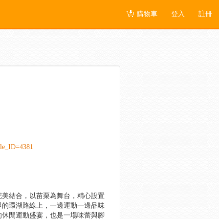
購物車
登入
註冊
cle_ID=4381
完美結合，以苗栗為舞台，精心設置
公里的環湖路線上，一邊運動一邊品味
的休閒運動盛宴，也是一場味蕾與腳