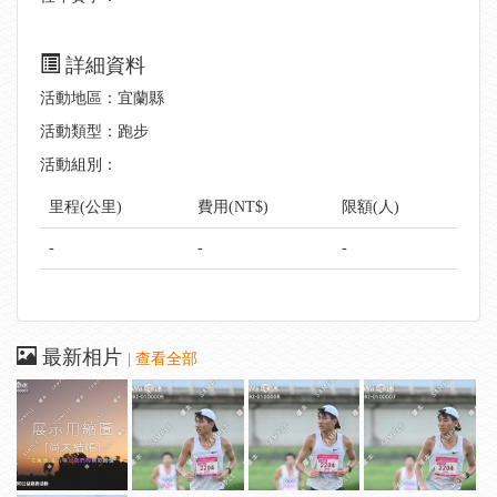
詳細資料
活動地區：宜蘭縣
活動類型：跑步
活動組別：
里程(公里)
費用(NT$)
限額(人)
-
-
-
最新相片
|
查看全部