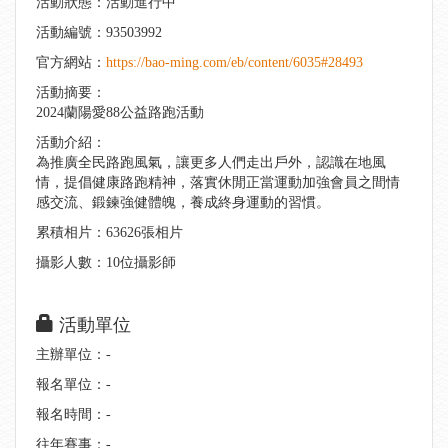
活動狀態：活動進行中
活動編號：93503992
官方網站：
https://bao-ming.com/eb/content/6035#28493
活動摘要：
2024蘭陽愛88公益路跑活動
活動介紹：
為推廣全民路跑風氣，讓更多人們走出戶外，認識在地風
情，提倡健康路跑精神，落實休閒正當運動加強會員之間情
感交流、鍛鍊強健體魄，養成終身運動的習慣。
累積相片：63626張相片
攝影人數：10位攝影師
活動單位
主辦單位：-
報名單位：-
報名時間：-
往年賽事：-