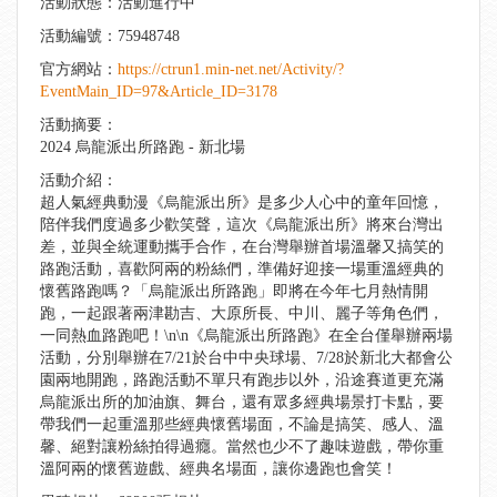
活動狀態：活動進行中
活動編號：75948748
官方網站：
https://ctrun1.min-net.net/Activity/?
EventMain_ID=97&Article_ID=3178
活動摘要：
2024 烏龍派出所路跑 - 新北場
活動介紹：
超人氣經典動漫《烏龍派出所》是多少人心中的童年回憶，
陪伴我們度過多少歡笑聲，這次《烏龍派出所》將來台灣出
差，並與全統運動攜手合作，在台灣舉辦首場溫馨又搞笑的
路跑活動，喜歡阿兩的粉絲們，準備好迎接一場重溫經典的
懷舊路跑嗎？「烏龍派出所路跑」即將在今年七月熱情開
跑，一起跟著兩津勘吉、大原所長、中川、麗子等角色們，
一同熱血路跑吧！\n\n《烏龍派出所路跑》在全台僅舉辦兩場
活動，分別舉辦在7/21於台中中央球場、7/28於新北大都會公
園兩地開跑，路跑活動不單只有跑步以外，沿途賽道更充滿
烏龍派出所的加油旗、舞台，還有眾多經典場景打卡點，要
帶我們一起重溫那些經典懷舊場面，不論是搞笑、感人、溫
馨、絕對讓粉絲拍得過癮。當然也少不了趣味遊戲，帶你重
溫阿兩的懷舊遊戲、經典名場面，讓你邊跑也會笑！