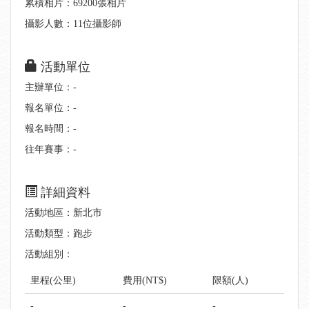
累積相片：69200張相片
攝影人數：11位攝影師
活動單位
主辦單位：-
報名單位：-
報名時間：-
往年賽事：-
詳細資料
活動地區：新北市
活動類型：跑步
活動組別：
里程(公里)
費用(NT$)
限額(人)
-
-
-