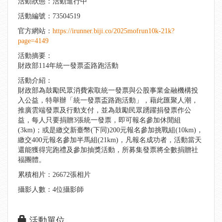
活動狀態：活動進行中
活動編號：73504519
官方網站：
https://irunner.biji.co/2025mofrun10k-21k?
page=4149
活動摘要：
財政部114年統一發票盃路跑活動
活動介紹：
財政部為鼓勵民眾消費索取統一發票與公股事業金融機構投
入公益，特舉辦「統一發票盃路跑活動」，藉此匯聚人潮，
推廣雲端發票及行動支付，並為鼓勵民眾踴躍捐發票作公
益，每人只要捐贈3張統一發票，即可報名參加休閒組
(3km)；或是繳交新臺幣(下同)200元報名參加挑戰組(10km)，
繳交400元報名參加半馬組(21km)，凡報名成功者，活動當天
還能獲得完跑禮及參加抽獎活動，所募集發票將全數捐贈社
福團體。
累積相片：26672張相片
攝影人數：4位攝影師
活動單位