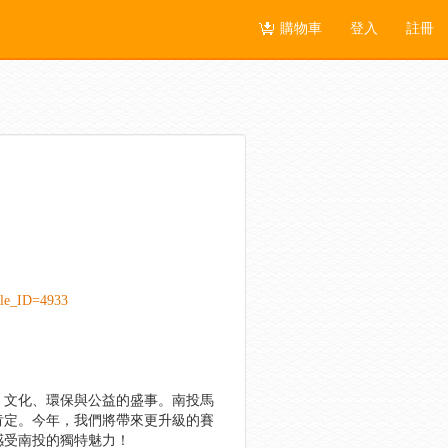
購物車
登入
註冊
cle_ID=4933
、文化、環保與公益的盛事。南投馬
肯定。今年，我們將帶來更升級的賽
感受南投的獨特魅力！