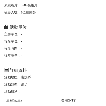
累積相片：3789張相片
攝影人數：1位攝影師
活動單位
主辦單位：-
報名單位：-
報名時間：-
往年賽事：-
詳細資料
活動地區：南投縣
活動類型：跑步
活動組別：
里程(公里)
費用(NT$)