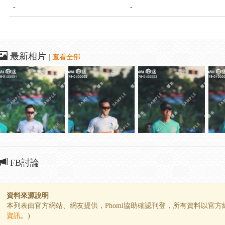
-
-
最新相片
|
查看全部
FB討論
資料來源說明
本列表由官方網站、網友提供，Phomi協助確認刊登，所有資料以官
資訊
。)