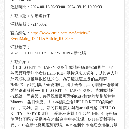
活動時間：2024-08-18 06:00:00~2024-08-19 10:00:00
活動狀態：活動進行中
活動編號：72146852
官方網站：
https://www.ctrun.com.tw/Activity/?
EventMain_ID=111&Article_ID=3206
活動摘要：
2024 HELLO KITTY HAPPY RUN - 新北場
活動介紹：
【HELLO KITTY HAPPY RUN】邀請粉絲慶祝50週年！\n\n
英國最可愛的小女孩Hello Kitty 即將迎來50週年，以其迷人的
外表成功擄獲無數粉絲的心。為了慶祝這重要的里程碑，
Hello Kitty 特別與「全統運動」攜手合作，共同舉辦一場最可
愛的路跑派對──HELLO KITTY HAPPY RUN。特別邀請所
有粉絲一同參與，共同祝賀最可愛的Kitty和她的雙胞胎妹妹
Mimmy「生日快樂」！\n\n召集全台HELLO KITTY的粉絲！
台中、高雄、新北、新竹四地接力開跑\n\n即日起《HELLO
KITTY HAPPY RUN》可愛狂潮來襲！全台的Hello Kitty粉絲
準備好了嗎？活動將在8/4於台中中央球場、8/11在高雄夢時
代、8/18在新北微風運河廣場、8/25在新竹市南寮漁港接力舉