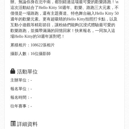
辦。無論你身在北中南，都別錯過這場最可愛的歡樂路跑！\n
這次活動結合了Hello Kitty 50週年、歡樂、路跑三大元素，不
僅僅是一場路跑，還有主題賽道、特色舞台融入Hello Kitty 50
週年的歡樂元素。更有超吸睛的Hello Kitty拍照打卡點，以及
互動小遊戲等精彩節目，讓粉絲們能夠沉浸式體驗最可愛的
歡樂路跑，並攜帶滿滿的回憶回家！快來報名，一同加入這
場Hello Kitty的50週年派對吧！
累積相片：108622張相片
攝影人數：16位攝影師
活動單位
主辦單位：-
報名單位：-
報名時間：-
往年賽事：-
詳細資料