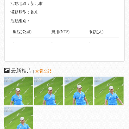
活動地區：新北市
活動類型：跑步
活動組別：
里程(公里)
費用(NT$)
限額(人)
-
-
-
最新相片
|
查看全部