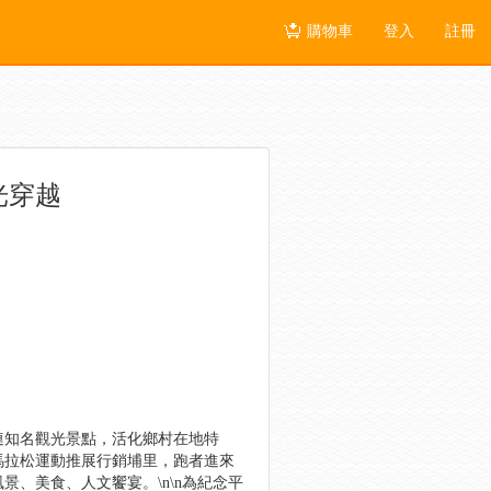
購物車
登入
註冊
十光穿越
連知名觀光景點，活化鄉村在地特
馬拉松運動推展行銷埔里，跑者進來
、美食、人文饗宴。\n\n為紀念平