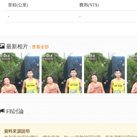
里程(公里)
費用(NT$)
-
-
最新相片
|
查看全部
FB討論
資料來源說明