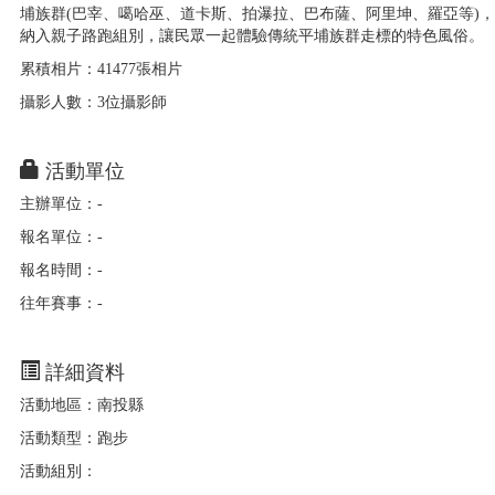
埔族群(巴宰、噶哈巫、道卡斯、拍瀑拉、巴布薩、阿里坤、羅亞等)
納入親子路跑組別，讓民眾一起體驗傳統平埔族群走標的特色風俗。
累積相片：41477張相片
攝影人數：3位攝影師
活動單位
主辦單位：-
報名單位：-
報名時間：-
往年賽事：-
詳細資料
活動地區：南投縣
活動類型：跑步
活動組別：