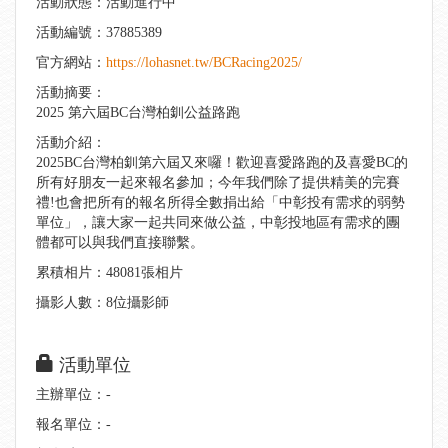
活動狀態：活動進行中
活動編號：37885389
官方網站：
https://lohasnet.tw/BCRacing2025/
活動摘要：
2025 第六屆BC台灣柏釧公益路跑
活動介紹：
2025BC台灣柏釧第六屆又來囉！歡迎喜愛路跑的及喜愛BC的
所有好朋友一起來報名參加；今年我們除了提供精美的完賽
禮!也會把所有的報名所得全數捐出給「中彰投有需求的弱勢
單位」，讓大家一起共同來做公益，中彰投地區有需求的團
體都可以與我們直接聯繫。
累積相片：48081張相片
攝影人數：8位攝影師
活動單位
主辦單位：-
報名單位：-