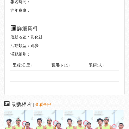
報名時間：-
往年賽事：-
詳細資料
活動地區：彰化縣
活動類型：跑步
活動組別：
里程(公里)
費用(NT$)
限額(人)
-
-
-
最新相片
|
查看全部