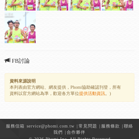
FB討論
資料來源說明
本列表由官方網站、網友提供，Phomi協助確認刊登，所有
資料以官方網站為準，歡迎各方單位
提供活動資訊
。)
服務信箱
service@phomi.com.tw
|
常見問題
|
服務條款
|
聯絡
我們
|
合作夥伴