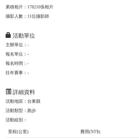
累積相片：178210張相片
攝影人數：11位攝影師
活動單位
主辦單位：-
報名單位：-
報名時間：-
往年賽事：-
詳細資料
活動地區：台東縣
活動類型：跑步
活動組別：
里程(公里)
費用(NT$)