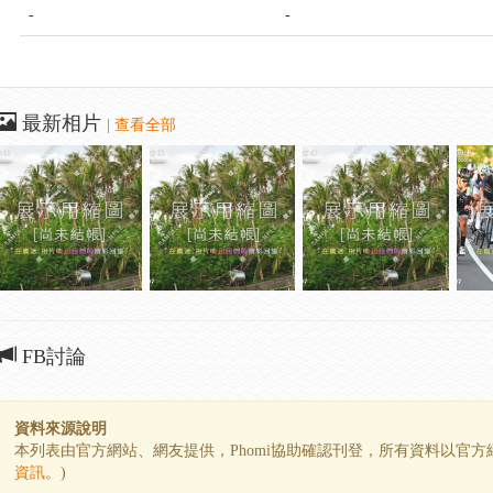
-
-
最新相片
|
查看全部
FB討論
資料來源說明
本列表由官方網站、網友提供，Phomi協助確認刊登，所有資料以官
資訊
。)