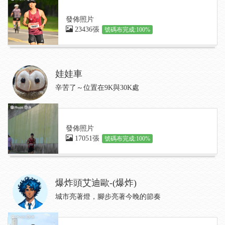
發佈照片
23436張
號碼布完成:100%
娃娃車
辛苦了～位置在9K與30K處
發佈照片
17051張
號碼布完成:100%
爆炸頭艾迪歐-(爆炸)
城市亮著燈，腳步亮著今晚的節奏