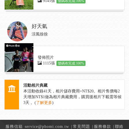
9145張
號碼布完成:100%
好天氣
涼風徐徐
發佈照片
1115張
號碼布完成:100%
活動相片典藏
本活動收錄
41
天，相片儲存費用+NT$20。相片售價每2
天增加NT$1做為相片典藏費用，購買後相片下載需等候
3天 。(
了解更多
)
服務信箱
service@phomi.com.tw
|
常見問題
|
服務條款
|
聯絡