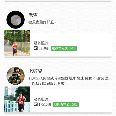
老查
微風夜跑好舒服~
發佈照片
5218張
號碼布完成:100%
老頭兒
利用GPX路徑或時間點找照片 快速 確實 不遺漏 還
可以找到隱藏版照片喔
發佈照片
17518張
號碼布完成:100%