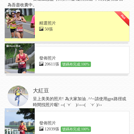
為吾盡收囊中。
精選照片
50張
發佈照片
20611張
號碼布完成:100%
大紅豆
呈上美美的照片! 為大家加油..^^~請使用gpx路徑或
時間找照片喔! ‹‹( ˙▿˙ )/››‹‹( ˙▿˙ )/››
發佈照片
12039張
號碼布完成:100%