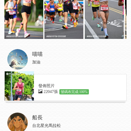
喵喵
加油
發佈照片
22047張
號碼布完成:100%
船長
台北星光馬拉松