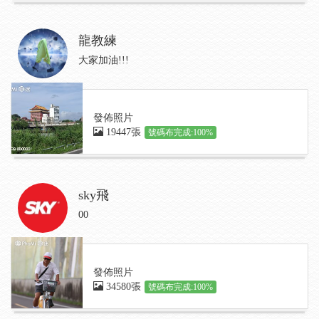
龍教練
大家加油!!!
發佈照片
19447張
號碼布完成:100%
sky飛
00
發佈照片
34580張
號碼布完成:100%