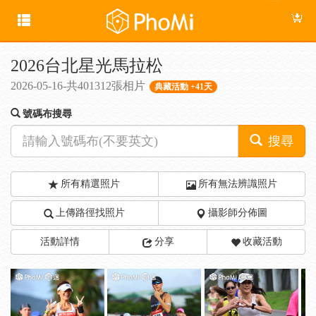
2026台北星光馬拉松
2026-05-16-共401312張相片
典藏活動 +41天
號碼布搜尋
搜尋
所有精選照片
所有無法辨識照片
上傳路徑找照片
攝影師分佈圖
活動詳情
分享
收藏活動