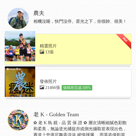
農夫
相機沒睡，快門沒停。星光之下，你很帥、很美！
精選照片
13張
發佈照片
21466張
號碼布完成:100%
老 K - Golden Team
✿ 老 K 執 鏡 - 品 質 保 證 ✿ 層次清晰細膩色彩飽
和柔美，無論逆光捕捉亦或側光攝取皆表現出色，
賽道上您盡可舞弄洋溢 縱情揮灑 ，而英姿倩影當