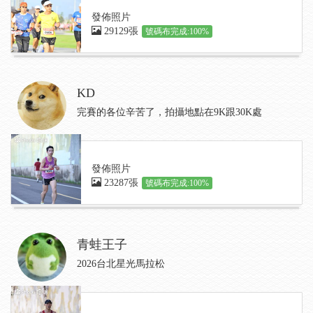
發佈照片
29129張
號碼布完成:100%
KD
完賽的各位辛苦了，拍攝地點在9K跟30K處
發佈照片
23287張
號碼布完成:100%
青蛙王子
2026台北星光馬拉松