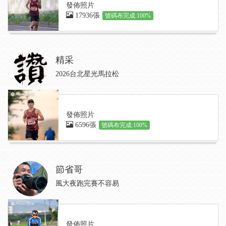
發佈照片
17936張
號碼布完成:100%
精采
2026台北星光馬拉松
發佈照片
6596張
號碼布完成:100%
節省哥
風大夜跑完賽不容易
發佈照片