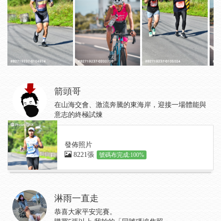
箭頭哥
在山海交會、激流奔騰的東海岸，迎接一場體能與
意志的終極試煉
發佈照片
8221張
號碼布完成:100%
淋雨一直走
恭喜大家平安完賽。