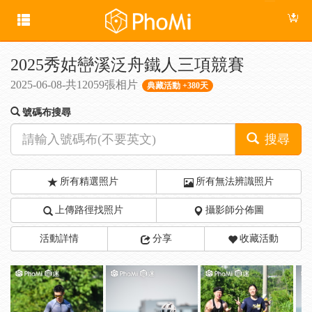
2025秀姑巒溪泛舟鐵人三項競賽
2025-06-08-共12059張相片
典藏活動 +380天
號碼布搜尋
搜尋
所有精選照片
所有無法辨識照片
上傳路徑找照片
攝影師分佈圖
活動詳情
分享
收藏活動