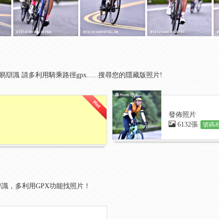
易辯識 請多利用騎乘路徑gpx......搜尋您的隱藏版照片!
發佈照片
6132張
號碼布
識，多利用GPX功能找照片！