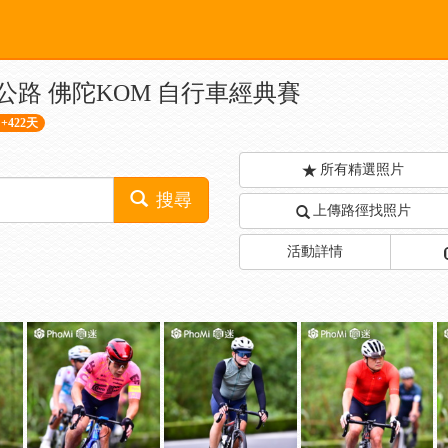
羅馬公路 佛陀KOM 自行車經典賽
+422天
所有精選照片
搜尋
上傳路徑找照片
活動詳情