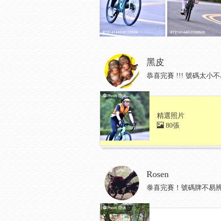
黑皮
恭喜完賽 !!! 號碼太小不
精選照片
80張
Rosen
㳟喜完賽！號碼牌不易辨