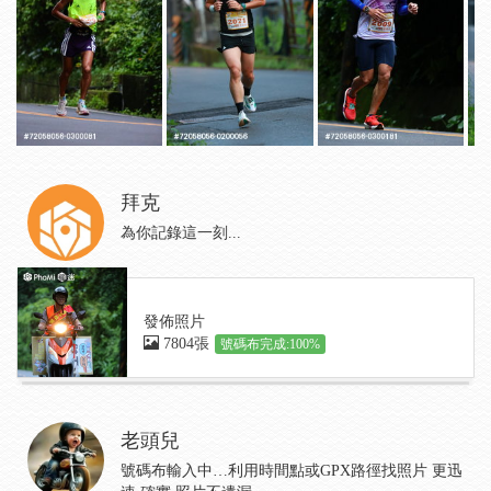
拜克
為你記錄這一刻...
發佈照片
7804張
號碼布完成:100%
老頭兒
號碼布輸入中…利用時間點或GPX路徑找照片 更迅