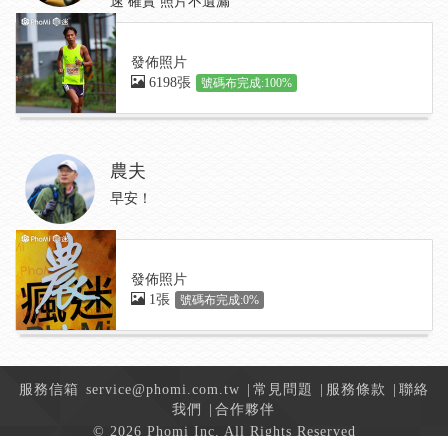
速 確實 照片不遺漏
發佈照片
6198張
號碼布完成:100%
農夫
早安！
發佈照片
1張
號碼布完成:0%
服務信箱
service@phomi.com.tw
|
常見問題
|
服務條款
|
聯絡
我們
|
合作夥伴
© 2026 Phomi Inc. All Rights Reserved