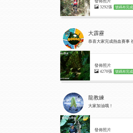
發佈照片
3292張
號碼布完成:
大霹靂
恭喜大家完成熱血賽事 
發佈照片
4270張
號碼布完成:
龍教練
大家加油哦！
發佈照片