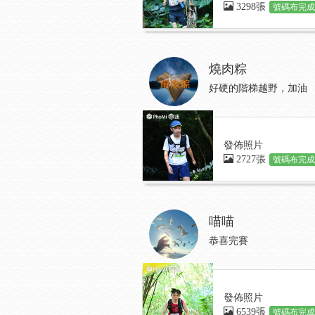
3298張
號碼布完成:
燒肉粽
好硬的階梯越野，加油
發佈照片
2727張
號碼布完成:
喵喵
恭喜完賽
發佈照片
6539張
號碼布完成: