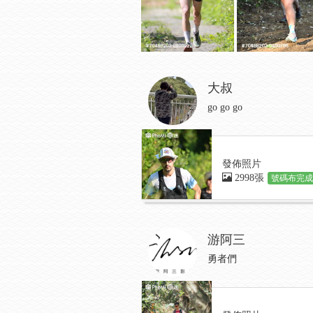
大叔
go go go
發佈照片
2998張
號碼布完成:
游阿三
勇者們