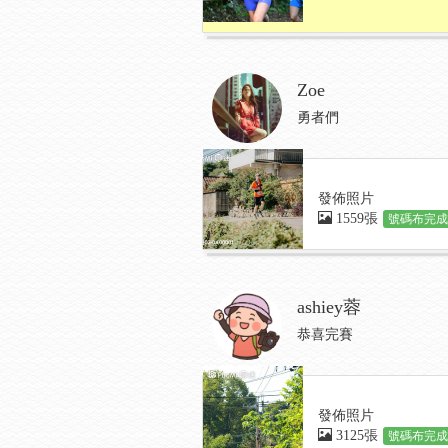
Zoe
勇者們
發佈照片
1559張
號碼布完成:
ashiey蓉
恭喜完賽
發佈照片
3125張
號碼布完成: