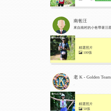
南爸汪
來自南村的小爸帶著汪星兒在
精選照片
100張
老 K - Golden Team
.
精選照片
50張