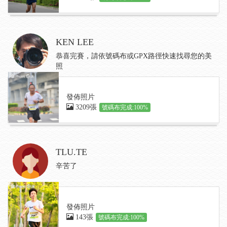
KEN LEE
恭喜完賽，請依號碼布或GPX路徑快速找尋您的美
照
發佈照片
3209張
號碼布完成:100%
TLU.TE
辛苦了
發佈照片
143張
號碼布完成:100%