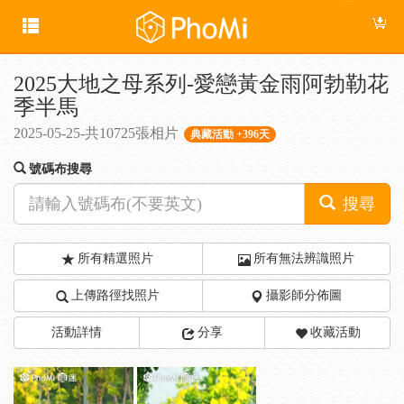
2025大地之母系列-愛戀黃金雨阿勃勒花
季半馬
2025-05-25-共10725張相片
典藏活動 +396天
號碼布搜尋
搜尋
所有精選照片
所有無法辨識照片
上傳路徑找照片
攝影師分佈圖
活動詳情
分享
收藏活動