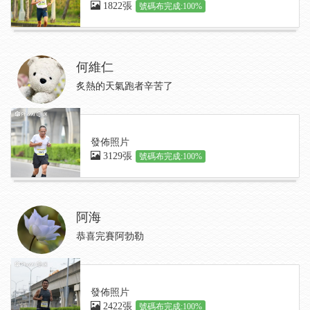
1822張
號碼布完成:100%
何維仁
炙熱的天氣跑者辛苦了
發佈照片
3129張
號碼布完成:100%
阿海
恭喜完賽阿勃勒
發佈照片
2422張
號碼布完成:100%