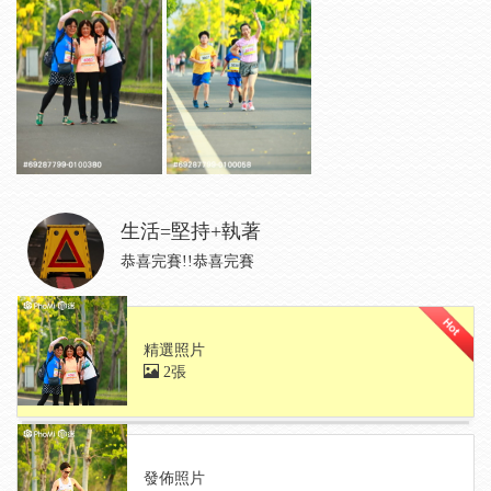
生活=堅持+執著
恭喜完賽!!恭喜完賽
精選照片
2張
發佈照片