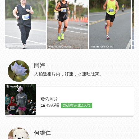
阿海
人拍進相片內，好運，財運旺旺來。
發佈照片
4995張
號碼布完成:100%
何維仁