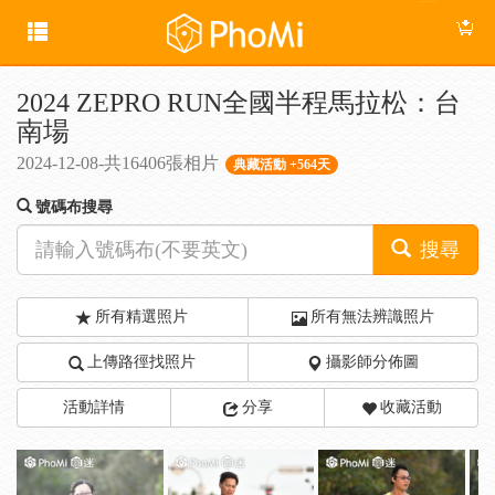
2024 ZEPRO RUN全國半程馬拉松：台
南場
2024-12-08-共16406張相片
典藏活動 +564天
號碼布搜尋
搜尋
所有精選照片
所有無法辨識照片
上傳路徑找照片
攝影師分佈圖
活動詳情
分享
收藏活動