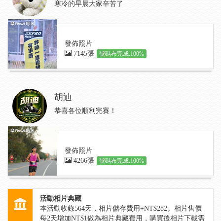
寒冷的早晨大家辛苦了
發佈照片
7145張
號碼布完成:100%
胡迪
恭喜各位順利完賽！
發佈照片
4266張
號碼布完成:100%
活動相片典藏
本活動收錄
564
天，相片儲存費用+NT$282。相片售價
每2天增加NT$1做為相片典藏費用，購買後相片下載需