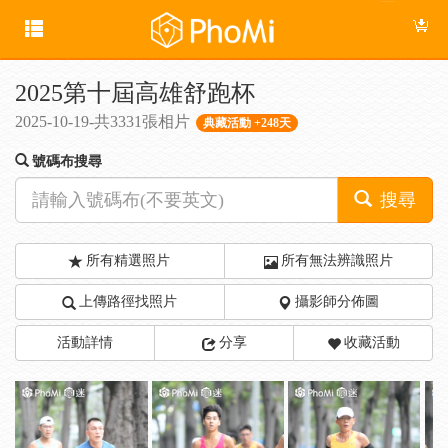
2025第十屆高雄舒跑杯
2025-10-19-共3331張相片
典藏活動 +248天
號碼布搜尋
搜尋
所有精選照片
所有無法辨識照片
上傳路徑找照片
攝影師分佈圖
活動詳情
分享
收藏活動