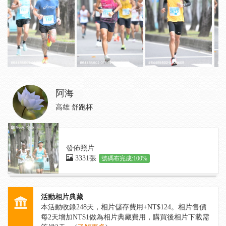
阿海
高雄 舒跑杯
發佈照片
3331張
號碼布完成:100%
活動相片典藏
本活動收錄
248
天，相片儲存費用+NT$124。相片售價
每2天增加NT$1做為相片典藏費用，購買後相片下載需