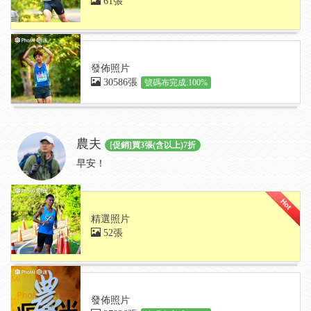
61張
發佈照片
30586張
號碼布完成:100%
農夫
[促銷]買3張(含以上)7折
早安！
精選照片
52張
發佈照片