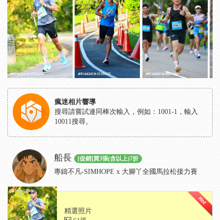
瘋迷相片響導
搜尋請嘗試連同棒次輸入，例如：1001-1，輸入
10011搜尋。
船長
[促銷]買3張(含以上)7折
專鑄不凡-SIMHOPE x 大腳丫全國馬拉松接力賽
精選照片