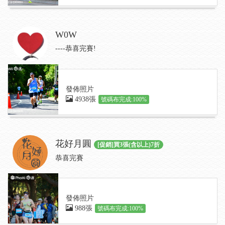
W0W
----恭喜完賽!
發佈照片
4938張
號碼布完成:100%
花好月圓
[促銷]買3張(含以上)7折
恭喜完賽
發佈照片
988張
號碼布完成:100%