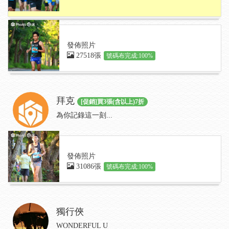
發佈照片
27518張
號碼布完成:100%
拜克
[促銷]買3張(含以上)7折
為你記錄這一刻...
發佈照片
31086張
號碼布完成:100%
獨行俠
WONDERFUL U