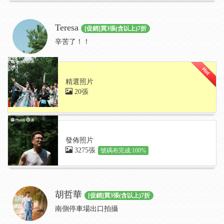
Teresa
[促銷]買3張(含以上)7折
辛苦了！！
精選照片
20張
發佈照片
3275張
號碼布完成:100%
胡哲華
[促銷]買3張(含以上)7折
南側停車場出口拍攝