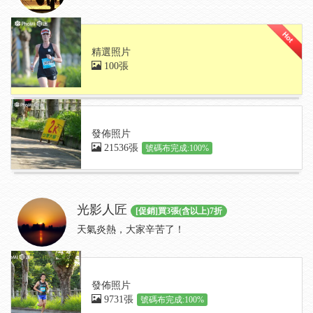
精選照片
100張
發佈照片
21536張
號碼布完成:100%
光影人匠
[促銷]買3張(含以上)7折
天氣炎熱，大家辛苦了！
發佈照片
9731張
號碼布完成:100%