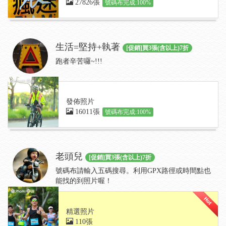
27826張
號碼布完成:100%
生活=堅持+執著
[促銷]買3張(含以上)7折
跑者辛苦囉~!!!
發佈照片
16011張
號碼布完成:100%
老頭兒
[促銷]買3張(含以上)7折
號碼布請輸入五碼搜尋。利用GPX路徑或時間點也
能找的到照片喔！
精選照片
110張