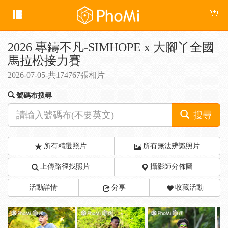
2026 專鑄不凡-SIMHOPE x 大腳丫全國
馬拉松接力賽
2026-07-05-共174767張相片
號碼布搜尋
搜尋
所有精選照片
所有無法辨識照片
上傳路徑找照片
攝影師分佈圖
活動詳情
分享
收藏活動