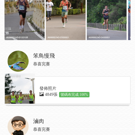
笨鳥慢飛
恭喜完賽
發佈照片
4849張
號碼布完成:100%
滷肉
恭喜完賽