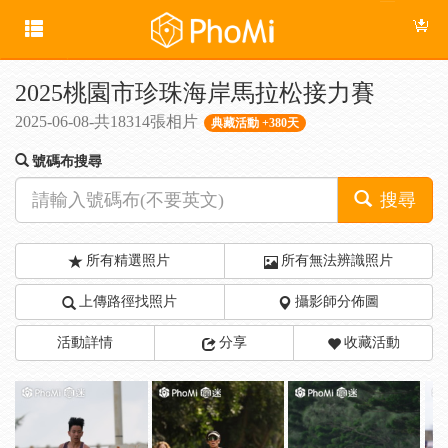
2025桃園市珍珠海岸馬拉松接力賽
2025-06-08-共18314張相片
典藏活動 +380天
號碼布搜尋
搜尋
所有精選照片
所有無法辨識照片
上傳路徑找照片
攝影師分佈圖
活動詳情
分享
收藏活動