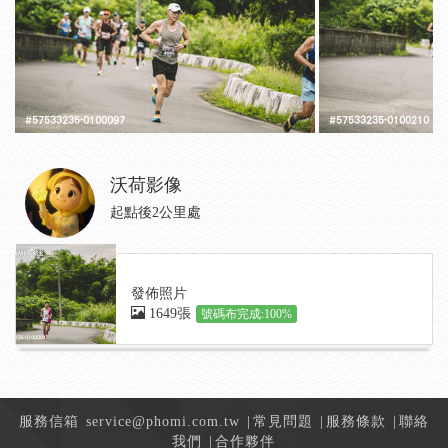
沃荷影像
起點後2公里處
發佈照片
1649張
號碼布完成:100%
服務信箱
service@phomi.com.tw
|
常見問題
|
服務條款
|
聯絡
我們
|
合作夥伴