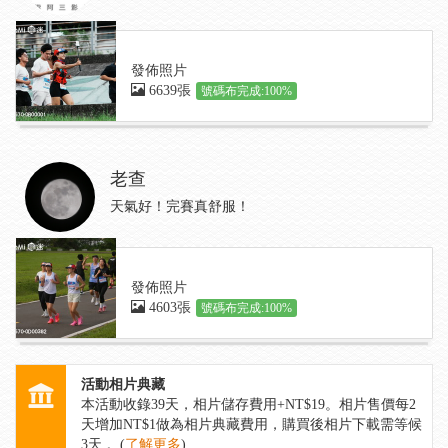
發佈照片
6639張
號碼布完成:100%
老查
天氣好！完賽真舒服！
發佈照片
4603張
號碼布完成:100%
活動相片典藏
本活動收錄
39
天，相片儲存費用+NT$19。相片售價每2
天增加NT$1做為相片典藏費用，購買後相片下載需等候
3天 。(
了解更多
)