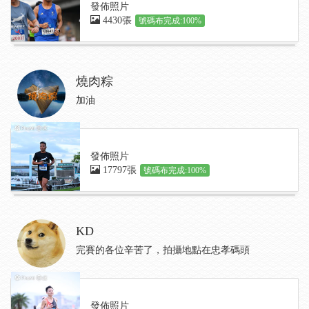
發佈照片
4430張
號碼布完成:100%
燒肉粽
加油
發佈照片
17797張
號碼布完成:100%
KD
完賽的各位辛苦了，拍攝地點在忠孝碼頭
發佈照片