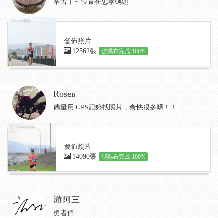
辛苦了～位置在忠孝碼頭
發佈照片
12562張
號碼布完成:100%
Rosen
儘量用 GPS記錄找照片，會快很多哦！！
發佈照片
14090張
號碼布完成:100%
游阿三
勇者們