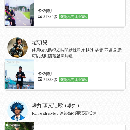
發佈照片
31754張
號碼布完成:100%
老頭兒
使用GPX路徑或時間點找照片 快速 確實 不遺漏.還
可以找到隱藏版照片喔
發佈照片
21838張
號碼布完成:100%
爆炸頭艾迪歐-(爆炸)
Run with style，連終點都要漂亮抵達