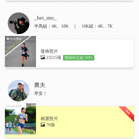
_hei_mo_
半馬組：4K、18K ｜ 10K組：4K、7K
發佈照片
23215張
號碼布完成:100%
農夫
早安！
精選照片
76張