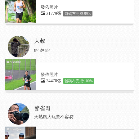
發佈照片
21779張
號碼布完成:99%
大叔
go go go
發佈照片
24470張
號碼布完成:100%
節省哥
天熱風大玩賽不容易!