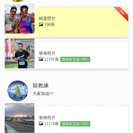
精選照片
100張
發佈照片
22191張
號碼布完成:100%
龍教練
大家加油!!!
發佈照片
11174張
號碼布完成:100%