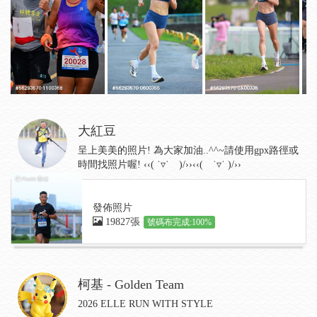
大紅豆
呈上美美的照片! 為大家加油..^^~請使用gpx路徑或
時間找照片喔! ‹‹( ˙▿˙ )/››‹‹( ˙▿˙ )/››
發佈照片
19827張
號碼布完成:100%
柯基 - Golden Team
2026 ELLE RUN WITH STYLE