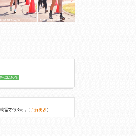
完成:100%
載需等候3天 。(
了解更多
)