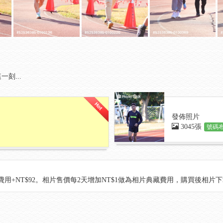
刻...
發佈照片
3045張
號碼布
用+NT$92。相片售價每2天增加NT$1做為相片典藏費用，購買後相片下