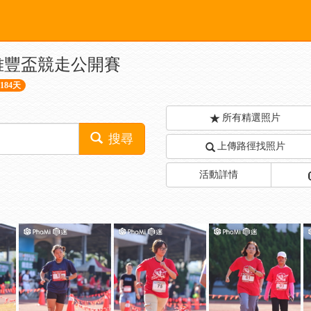
雅豐盃競走公開賽
184天
所有精選照片
搜尋
上傳路徑找照片
活動詳情