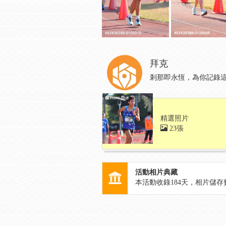
拜克
剎那即永恆，為你記錄這一
精選照片
23張
活動相片典藏
本活動收錄
184
天，相片儲存費