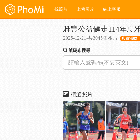
找照片
上傳照片
線上客服
雅豐公益健走114年度
2025-12-21-共3045張相片
典藏活動 +
號碼布搜尋
精選照片