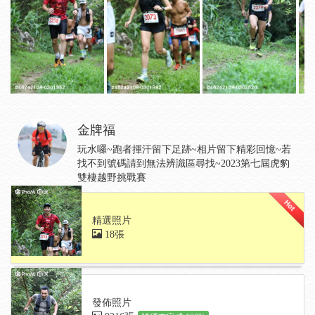
金牌福
玩水囉~跑者揮汗留下足跡~相片留下精彩回憶~若
找不到號碼請到無法辨識區尋找~2023第七屆虎豹
雙棲越野挑戰賽
精選照片
18張
發佈照片