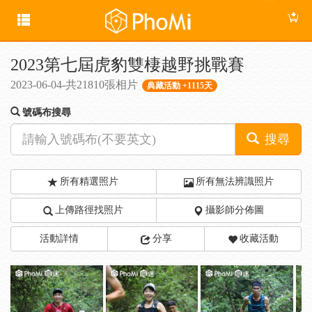
2023第七屆虎豹雙棲越野挑戰賽
2023-06-04-共21810張相片
典藏活動 +1115天
號碼布搜尋
搜尋
所有精選照片
所有無法辨識照片
上傳路徑找照片
攝影師分佈圖
活動詳情
分享
收藏活動