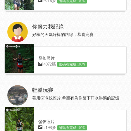
9216張
號碼布完成:100%
你努力我記錄
好棒的天氣好棒的路線，恭喜完賽
發佈照片
4072張
號碼布完成:100%
輕鬆玩賽
善用GPX找照片.希望有為你留下汗水淋漓的記憶
發佈照片
2198張
號碼布完成:100%