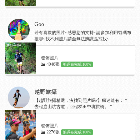
Goo
若有喜歡的照片~感恩您的支持~請多加利用號碼布
搜尋~找不到照片請至無法辨識區找找~
發佈照片
4048張
號碼布完成:100%
越野旅攝
【越野旅攝精選，沒找到照片嗎?】瘋迷這有：＂
去程崩山坑古道，回程梯田中坑拱橋。＂
發佈照片
2276張
號碼布完成:100%