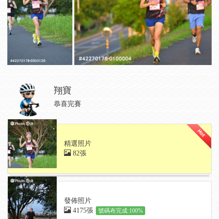
翔寶
恭喜完賽
精選照片
82張
發佈照片
4175張
號碼布完成:100%