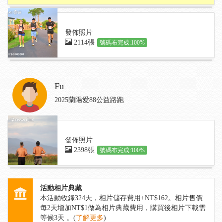
發佈照片
2114張
號碼布完成:100%
Fu
2025蘭陽愛88公益路跑
發佈照片
2398張
號碼布完成:100%
活動相片典藏
本活動收錄
324
天，相片儲存費用+NT$162。相片售價
每2天增加NT$1做為相片典藏費用，購買後相片下載需
等候3天 。(
了解更多
)