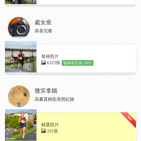
處女座
恭喜完賽
發佈照片
6323張
號碼布完成:100%
微笑拿鐵
高畫質精彩美照紀錄
精選照片
101張