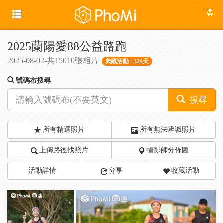
2025蘭陽愛88公益路跑
2025-08-02-共15010張相片
典藏活動 +324天
號碼布搜尋
搜尋
所有精選照片
所有無法辨識照片
上傳路徑找照片
攝影師分佈圖
活動詳情
分享
收藏活動