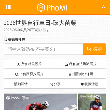
2026世界自行車日-環大苗栗
2026-06-06-共26774張相片
號碼布搜尋
搜尋
所有精選照片
所有無法辨識照片
上傳路徑找照片
攝影師分佈圖
活動詳情
分享
收藏活動