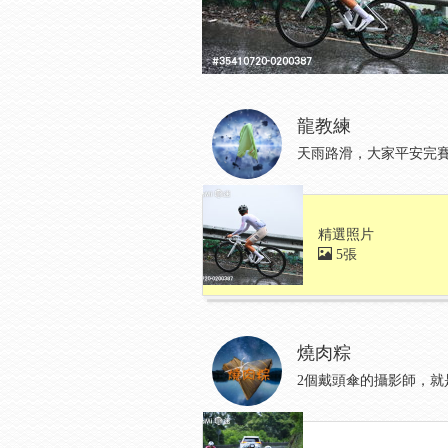
龍教練
天雨路滑，大家平安完
精選照片
5張
燒肉粽
2個戴頭傘的攝影師，就