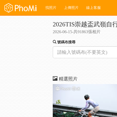
找照片
上傳照片
線上客服
2026TIS崇越盃武嶺自
2026-06-15-共91863張相片
號碼布搜尋
精選照片