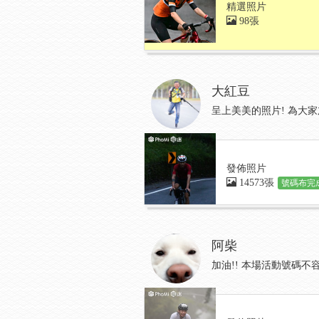
精選照片
98張
大紅豆
呈上美美的照片! 為大家加油..
發佈照片
14573張
號碼布完成
阿柴
加油!! 本場活動號碼不