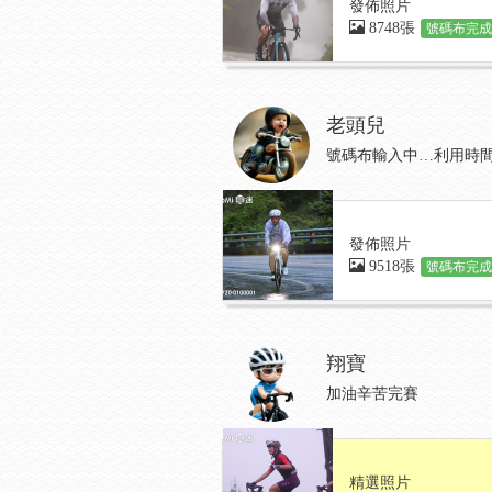
發佈照片
8748張
號碼布完成:
老頭兒
號碼布輸入中…利用時間
發佈照片
9518張
號碼布完成:
翔寶
加油辛苦完賽
精選照片