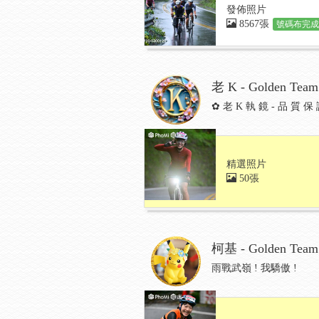
發佈照片
8567張
號碼布完成:
老 K - Golden Team
✿ 老 K 執 鏡 - 品 質
精選照片
50張
柯基 - Golden Team
雨戰武嶺 ! 我驕傲 !