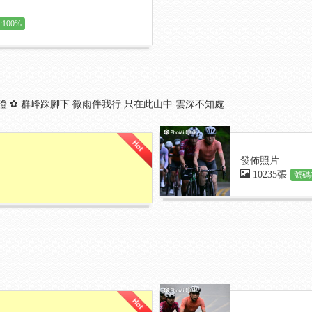
100%
 保 證 ✿ 群峰踩腳下 微雨伴我行 只在此山中 雲深不知處 . . .
發佈照片
10235張
號碼