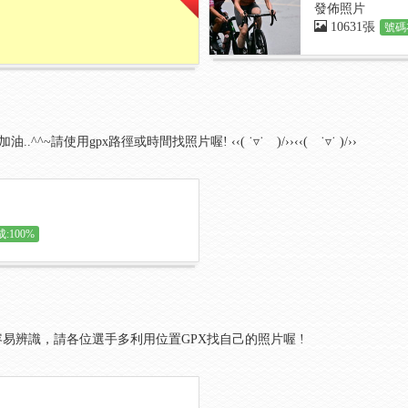
發佈照片
10631張
號碼
^^~請使用gpx路徑或時間找照片喔! ‹‹( ˙▿˙ )/››‹‹( ˙▿˙ )/››
:100%
容易辨識，請各位選手多利用位置GPX找自己的照片喔 !