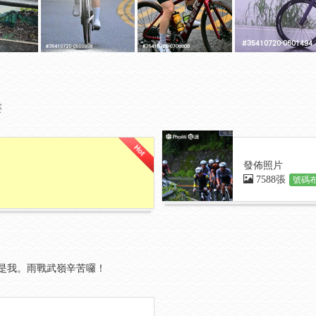
賽
發佈照片
7588張
號碼布
是我。雨戰武嶺辛苦囉！