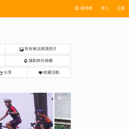
購物車
登入
註冊
所有無法辨識照片
攝影師分佈圖
分享
收藏活動