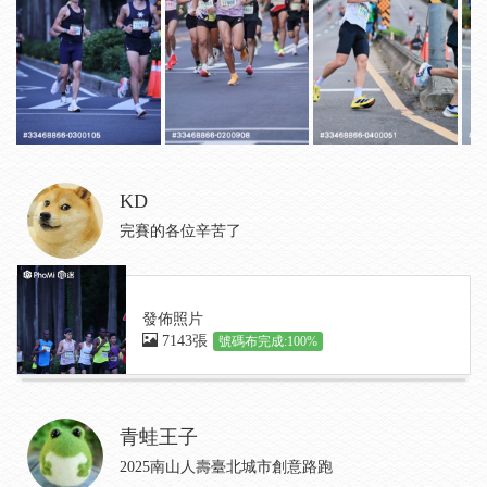
KD
完賽的各位辛苦了
發佈照片
7143張
號碼布完成:100%
青蛙王子
2025南山人壽臺北城市創意路跑