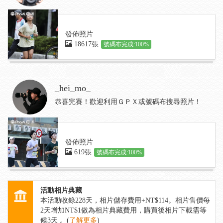
發佈照片
18617張
號碼布完成:100%
_hei_mo_
恭喜完賽！歡迎利用ＧＰＸ或號碼布搜尋照片！
發佈照片
619張
號碼布完成:100%
活動相片典藏
本活動收錄
228
天，相片儲存費用+NT$114。相片售價每
2天增加NT$1做為相片典藏費用，購買後相片下載需等
候3天 。(
了解更多
)