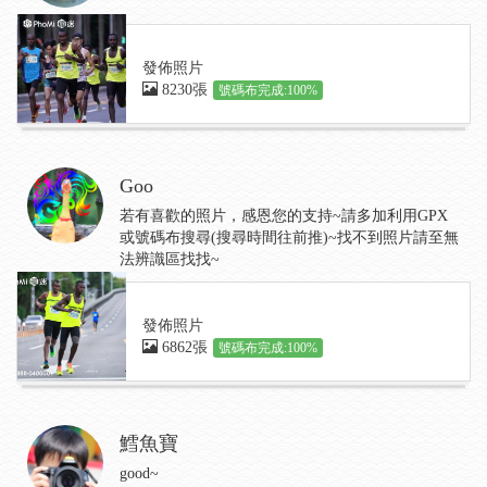
發佈照片
8230張
號碼布完成:100%
Goo
若有喜歡的照片，感恩您的支持~請多加利用GPX
或號碼布搜尋(搜尋時間往前推)~找不到照片請至無
法辨識區找找~
發佈照片
6862張
號碼布完成:100%
鱈魚寶
good~