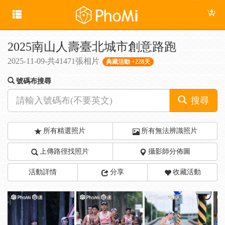
2025南山人壽臺北城市創意路跑
2025-11-09-共41471張相片
典藏活動 +228天
號碼布搜尋
搜尋
所有精選照片
所有無法辨識照片
上傳路徑找照片
攝影師分佈圖
活動詳情
分享
收藏活動