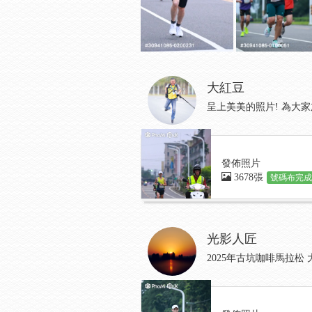
大紅豆
呈上美美的照片! 為大家加
發佈照片
3678張
號碼布完成:
光影人匠
2025年古坑咖啡馬拉松