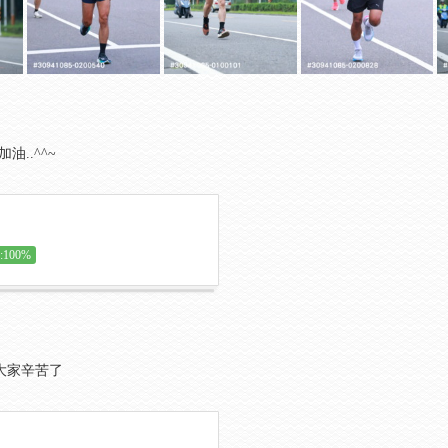
油..^^~
100%
 大家辛苦了