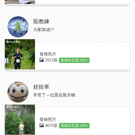
龍教練
大家加油!!!
發佈照片
5923張
號碼布完成:100%
娃娃車
辛苦了～位置在新月橋
發佈照片
4035張
號碼布完成:100%