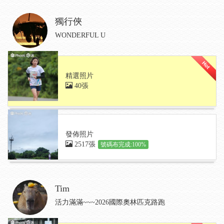
獨行俠
WONDERFUL U
精選照片
40張
發佈照片
2517張
號碼布完成:100%
Tim
活力滿滿~~~2026國際奧林匹克路跑