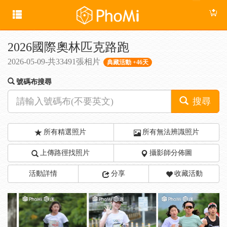
2026國際奧林匹克路跑
2026-05-09-共33491張相片
典藏活動 +46天
號碼布搜尋
搜尋
所有精選照片
所有無法辨識照片
上傳路徑找照片
攝影師分佈圖
活動詳情
分享
收藏活動