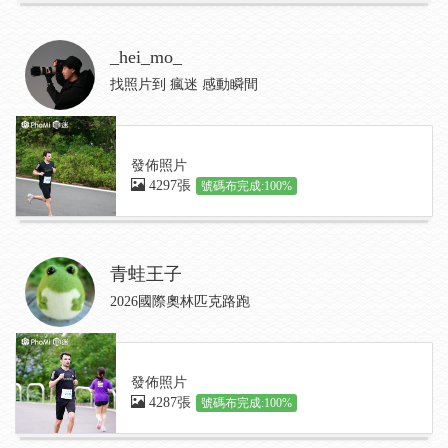
_hei_mo_
找照片到 瘋迷 感動瞬間
發佈照片
4297張
號碼布完成:100%
青蛙王子
2026國際奧林匹克路跑
發佈照片
4287張
號碼布完成:100%