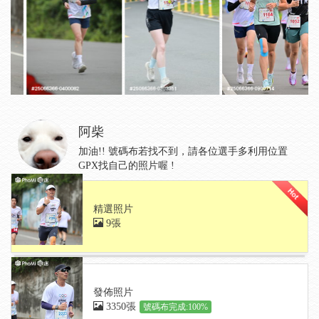
阿柴
加油!! 號碼布若找不到，請各位選手多利用位置
GPX找自己的照片喔 !
精選照片
9張
發佈照片
3350張
號碼布完成:100%