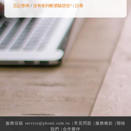
忘記密碼
/
沒有收到帳號驗證信?
/
註冊
服務信箱
service@phomi.com.tw
|
常見問題
|
服務條款
|
聯絡
我們
|
合作夥伴