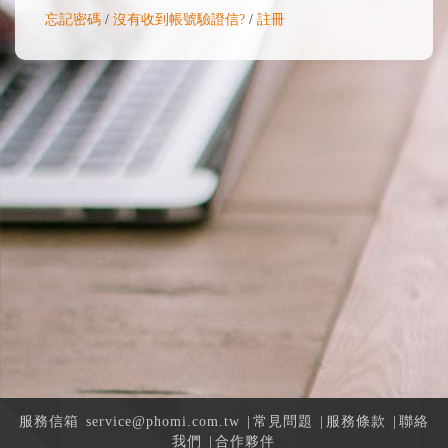
忘記密碼
/
沒有收到帳號驗證信?
/
註冊
服務信箱
service@phomi.com.tw
|
常見問題
|
服務條款
|
聯絡
我們
|
合作夥伴