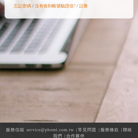
忘記密碼
/
沒有收到帳號驗證信?
/
註冊
服務信箱
service@phomi.com.tw
|
常見問題
|
服務條款
|
聯絡
我們
|
合作夥伴