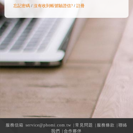
忘記密碼
/
沒有收到帳號驗證信?
/
註冊
服務信箱
service@phomi.com.tw
|
常見問題
|
服務條款
|
聯絡
我們
|
合作夥伴