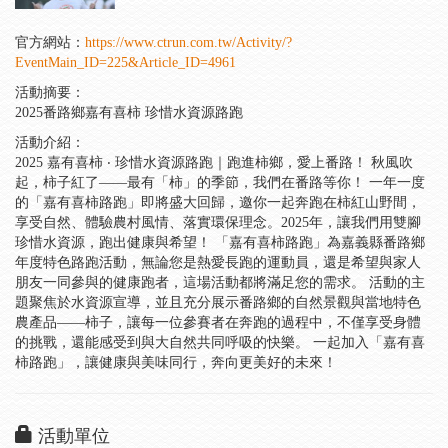
官方網站：
https://www.ctrun.com.tw/Activity/?
EventMain_ID=225&Article_ID=4961
活動摘要：
2025番路鄉嘉有喜柿 珍惜水資源路跑
活動介紹：
2025 嘉有喜柿 ‧ 珍惜水資源路跑｜跑進柿鄉，愛上番路！ 秋風吹
起，柿子紅了——最有「柿」的季節，我們在番路等你！ 一年一度
的「嘉有喜柿路跑」即將盛大回歸，邀你一起奔跑在柿紅山野間，
享受自然、體驗農村風情、落實環保理念。2025年，讓我們用雙腳
珍惜水資源，跑出健康與希望！ 「嘉有喜柿路跑」為嘉義縣番路鄉
年度特色路跑活動，無論您是熱愛長跑的運動員，還是希望與家人
朋友一同參與的健康跑者，這場活動都將滿足您的需求。 活動的主
題聚焦於水資源宣導，並且充分展示番路鄉的自然景觀與當地特色
農產品——柿子，讓每一位參賽者在奔跑的過程中，不僅享受身體
的挑戰，還能感受到與大自然共同呼吸的快樂。 一起加入「嘉有喜
柿路跑」，讓健康與美味同行，奔向更美好的未來！
活動單位