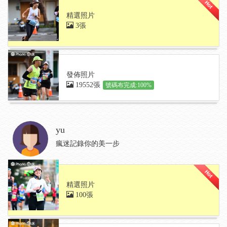
精選照片
3張
發佈照片
19552張
號碼布完成:100%
yu
瘋迷記錄你的美一步
精選照片
100張