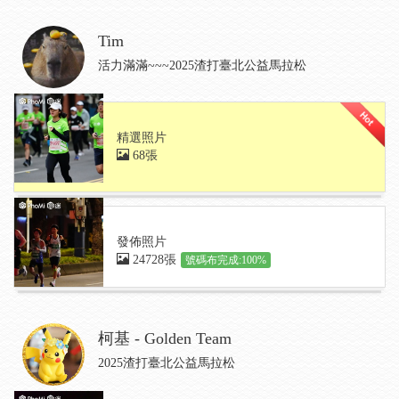
Tim
活力滿滿~~~2025渣打臺北公益馬拉松
精選照片
68張
發佈照片
24728張
號碼布完成:100%
柯基 - Golden Team
2025渣打臺北公益馬拉松