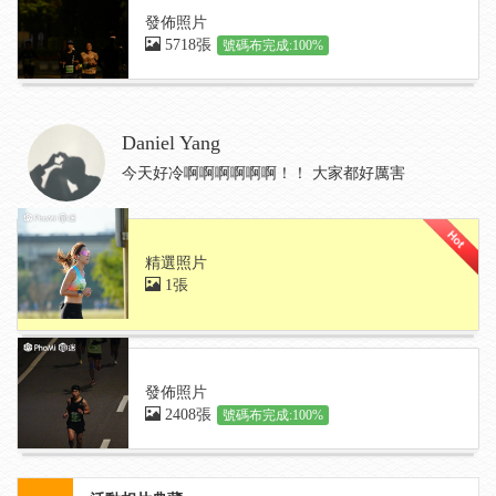
發佈照片
5718張
號碼布完成:100%
Daniel Yang
今天好冷啊啊啊啊啊啊！！ 大家都好厲害
精選照片
1張
發佈照片
2408張
號碼布完成:100%