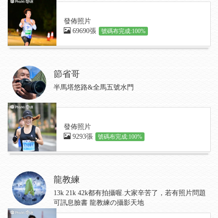
發佈照片
69690張
號碼布完成:100%
節省哥
半馬塔悠路&全馬五號水門
發佈照片
9293張
號碼布完成:100%
龍教練
13k 21k 42k都有拍攝喔.大家辛苦了，若有照片問題
可訊息臉書 龍教練の攝影天地