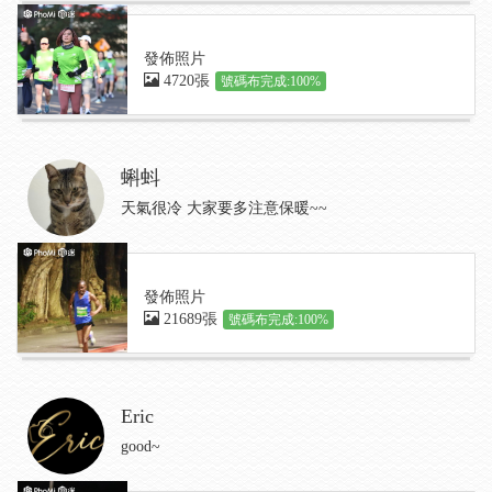
發佈照片
4720張
號碼布完成:100%
蝌蚪
天氣很冷 大家要多注意保暖~~
發佈照片
21689張
號碼布完成:100%
Eric
good~