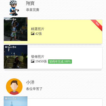
翔寶
恭喜完賽
精選照片
42張
發佈照片
19450張
號碼布完成:100%
小洋
各位辛苦了