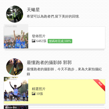
天蠍星
希望可以為跑者們,留下美好的回憶.
發佈照片
6482張
號碼布完成:100%
最懂跑者的攝影師 郭郭
最懂跑者的攝影師，今天不跑步，來為大家拍攝紀
錄
精選照片
10張