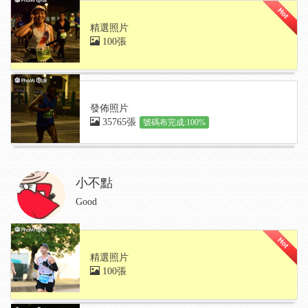
精選照片
100張
發佈照片
35765張
號碼布完成:100%
小不點
Good
精選照片
100張