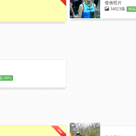
發佈照片
34923張
號碼
:100%