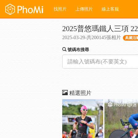
找照片
上傳照片
線上客服
2025普悠瑪鐵人三項 226 
2025-03-29-共200145張相片
典藏活動
號碼布搜尋
精選照片