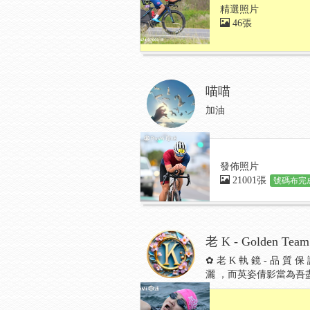
精選照片
46張
喵喵
加油
發佈照片
21001張
號碼布完成
老 K - Golden Team
✿ 老 K 執 鏡 - 品
灑 ，而英姿倩影當為吾