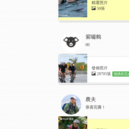
精選照片
50張
紫嘯鶇
00
發佈照片
28705張
號碼布完成
農夫
恭喜完賽！