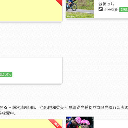
發佈照片
34996張
號碼
:100%
 質 保 證 ✿ ~ 層次清晰細膩，色彩飽和柔美 ~ 無論逆光捕捉亦或側光攝取皆表
盡收囊中。