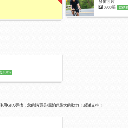
發佈照片
8988張
號碼布
:100%
使用GPX尋找，您的購買是攝影師最大的動力！感謝支持！