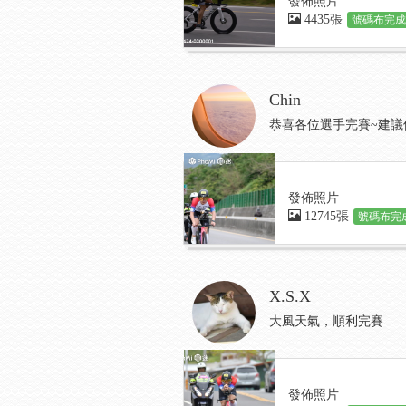
發佈照片
4435張
號碼布完成:
Chin
恭喜各位選手完賽~建議
發佈照片
12745張
號碼布完成
X.S.X
大風天氣，順利完賽
發佈照片