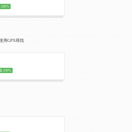
100%
使用GPX尋找
:100%