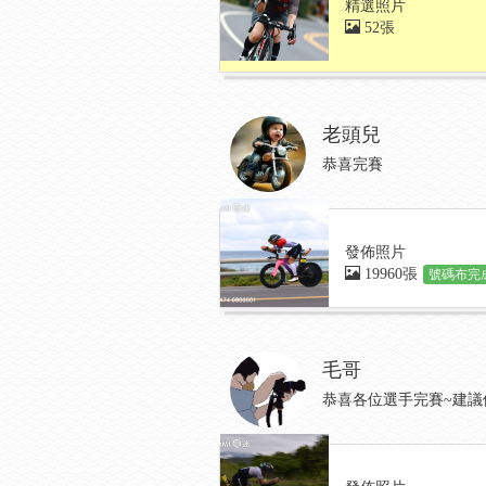
精選照片
52張
老頭兒
恭喜完賽
發佈照片
19960張
號碼布完成
毛哥
恭喜各位選手完賽~建議