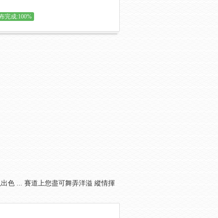
布完成:100%
現出色 ... 賽道上您盡可舞弄洋溢 縱情揮