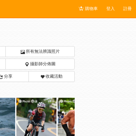
購物車
登入
註冊
所有無法辨識照片
攝影師分佈圖
分享
收藏活動