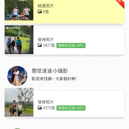
精選照片
6張
發佈照片
5027張
號碼布完成:100%
塵世迷途小攝影
歡迎來找圖~ 大家都好棒!
發佈照片
4372張
號碼布完成:100%