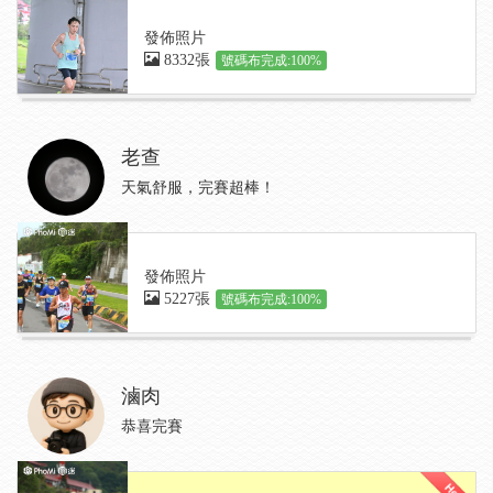
發佈照片
8332張
號碼布完成:100%
老查
天氣舒服，完賽超棒！
發佈照片
5227張
號碼布完成:100%
滷肉
恭喜完賽