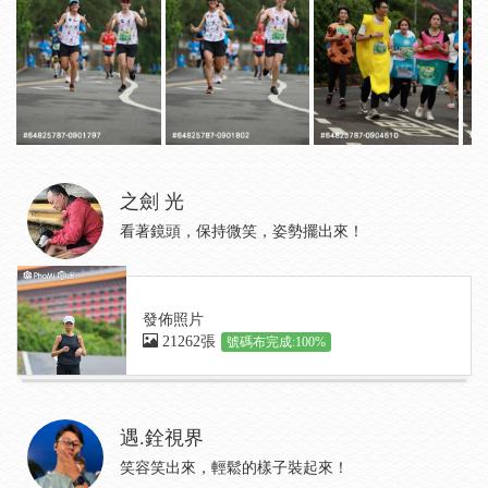
之劍 光
看著鏡頭，保持微笑，姿勢擺出來！
發佈照片
21262張
號碼布完成:100%
遇.銓視界
笑容笑出來，輕鬆的樣子裝起來！