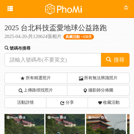
2025 台北科技盃愛地球公益路跑
2025-04-20-共120624張相片
典藏活動 +430天
號碼布搜尋
搜尋
所有精選照片
所有無法辨識照片
上傳路徑找照片
攝影師分佈圖
活動詳情
分享
收藏活動