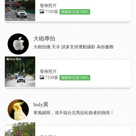
發佈照片
7745張
號碼布完成:100%
大砲專拍
大砲拍攝 天冷 請多支持運動攝影 為你服務
發佈照片
7150張
號碼布完成:100%
buly黃
寒風細雨，澆不熄台北馬拉松跑者的熱情！