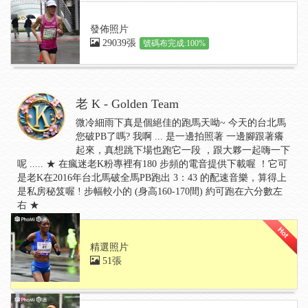
發佈照片
29039張
號碼布完成:100%
老 K - Golden Team
微冷細雨下真是個絕佳的跑馬天呦~ 今天的台北馬
您破PB了嗎? 我啊 ... 是一邊拍照著 一邊腳跟著癢
起來，真想跳下場也跑它一段 ，跟大夥一起嗨一下
呢 ..... ★ 在瘋迷老K粉專裡有180 步頻的電音提供下載喔 ！它可
是老K在2016年台北馬破全馬PB跑出 3：43 的配速音樂，算得上
是私房秘笈喔 ! 步幅較小的 (身高160-170間) 約可跑在六分數左
右 ★
精選照片
51張