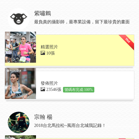
紫嘯鶇
最負責的攝影師，最專業設備，留下最珍貴的畫面
精選照片
10張
發佈照片
23546張
號碼布完成:100%
宗翰 楊
2018台北馬拉松~風雨台北城我記錄！