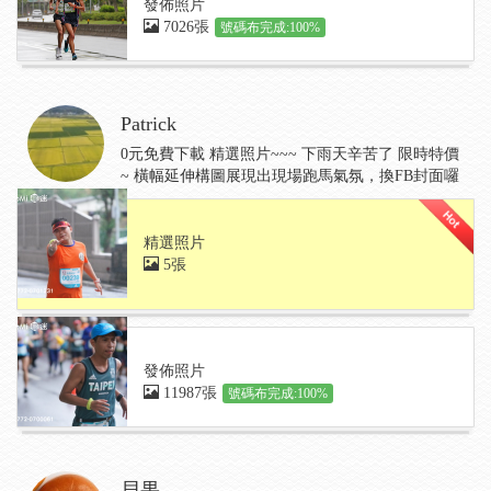
發佈照片
7026張
號碼布完成:100%
Patrick
0元免費下載 精選照片~~~ 下雨天辛苦了 限時特價
~ 橫幅延伸構圖展現出現場跑馬氣氛，換FB封面囉
精選照片
5張
發佈照片
11987張
號碼布完成:100%
貝果