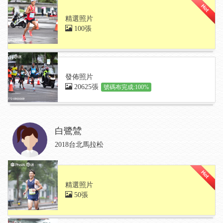
精選照片
100張
發佈照片
20625張
號碼布完成:100%
白鷺鷥
2018台北馬拉松
精選照片
50張