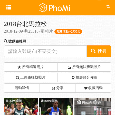
2018台北馬拉松
2018-12-09-共253187張相片
典藏活動 +2755天
號碼布搜尋
搜尋
所有精選照片
所有無法辨識照片
上傳路徑找照片
攝影師分佈圖
活動詳情
分享
收藏活動