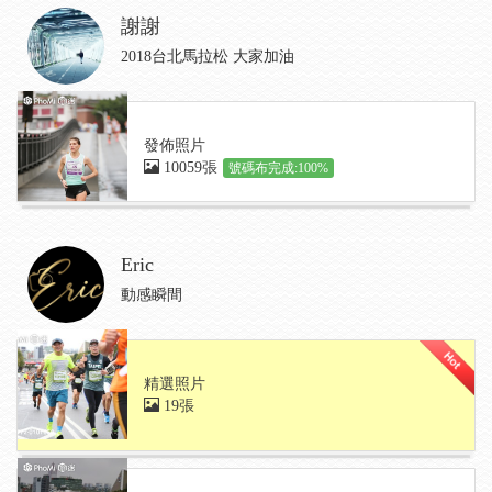
謝謝
2018台北馬拉松 大家加油
發佈照片
10059張
號碼布完成:100%
Eric
動感瞬間
精選照片
19張