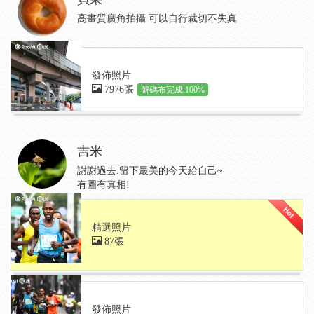
高畫質廣角拍攝 可以自行裁切不失真
發佈照片
7976張
號碼布完成:100%
吉米
謝謝過去.留下最美的今天給自己~
有圖有真相!
精選照片
87張
發佈照片