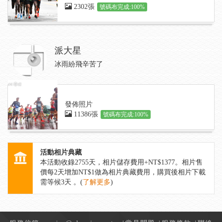
2302張
號碼布完成:100%
派大星
冰雨紛飛辛苦了
發佈照片
11386張
號碼布完成:100%
活動相片典藏
本活動收錄
2755
天，相片儲存費用+NT$1377。相片售
價每2天增加NT$1做為相片典藏費用，購買後相片下載
需等候3天 。(
了解更多
)