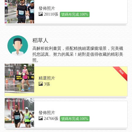
發佈照片
20110張
號碼布完成:100%
稻草人
高解析銳利畫質，搭配精挑細選朦朧場景，完美襯
托您認真、努力的風采！絕對是值得收藏的精彩美
照。
精選照片
3張
發佈照片
24766張
號碼布完成:100%