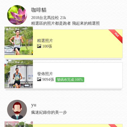
咖啡貓
2018台北馬拉松 21k
精選區的照片都是跑者 飛起來的精選照
精選照片
100張
發佈照片
9094張
號碼布完成:100%
yu
瘋迷紀錄你的美一步