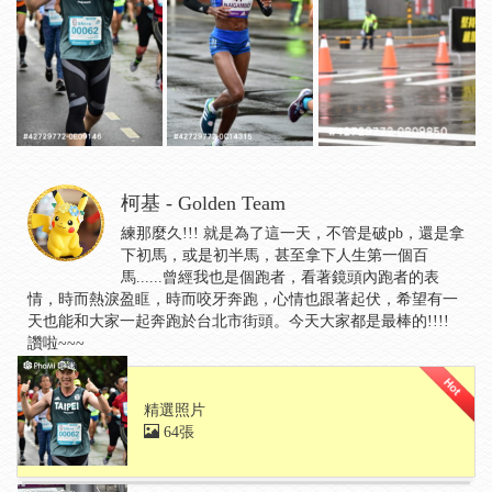
柯基 - Golden Team
練那麼久!!! 就是為了這一天，不管是破pb，還是拿
下初馬，或是初半馬，甚至拿下人生第一個百
馬......曾經我也是個跑者，看著鏡頭內跑者的表
情，時而熱淚盈眶，時而咬牙奔跑，心情也跟著起伏，希望有一
天也能和大家一起奔跑於台北市街頭。今天大家都是最棒的!!!!
讚啦~~~
精選照片
64張