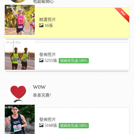
包超級開心
精選照片
16張
發佈照片
5255張
號碼布完成:100%
W0W
恭喜完賽!
發佈照片
3168張
號碼布完成:100%