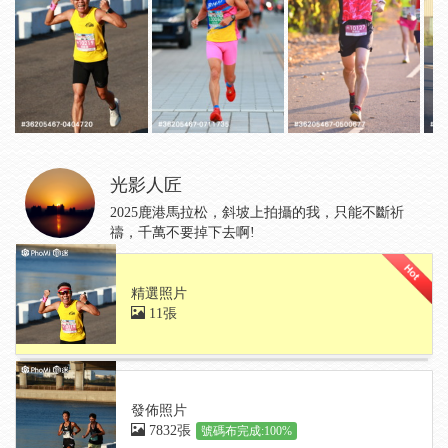
光影人匠
2025鹿港馬拉松，斜坡上拍攝的我，只能不斷祈
禱，千萬不要掉下去啊!
精選照片
11張
發佈照片
7832張
號碼布完成:100%