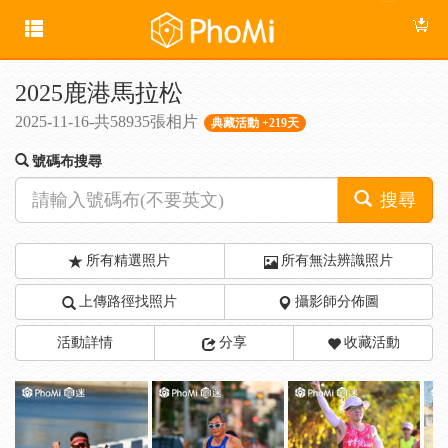
2025鹿港馬拉松
2025-11-16-共58935張相片
典藏活動 +219天
號碼布搜尋
搜尋
所有精選照片
所有無法辨識照片
上傳路徑找照片
攝影師分佈圖
活動詳情
分享
收藏活動