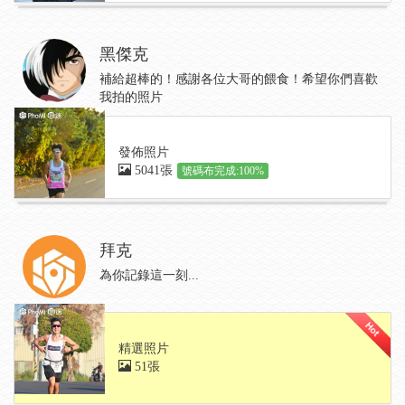
黑傑克
補給超棒的！感謝各位大哥的餵食！希望你們喜歡
我拍的照片
發佈照片
5041張
號碼布完成:100%
拜克
為你記錄這一刻...
精選照片
51張