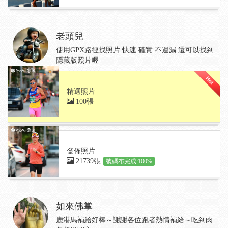
老頭兒
使用GPX路徑找照片 快速 確實 不遺漏.還可以找到
隱藏版照片喔
精選照片
100張
發佈照片
21739張
號碼布完成:100%
如來佛掌
鹿港馬補給好棒～謝謝各位跑者熱情補給～吃到肉