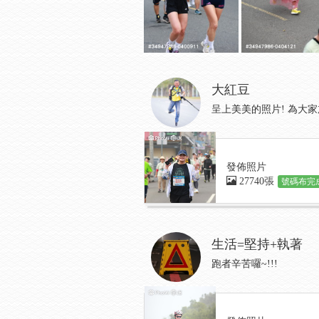
大紅豆
呈上美美的照片! 為大家加
發佈照片
27740張
號碼布完成
生活=堅持+執著
跑者辛苦囉~!!!