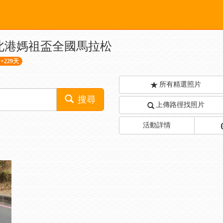
thon 北港媽祖盃全國馬拉松
+229天
所有精選照片
搜尋
上傳路徑找照片
活動詳情