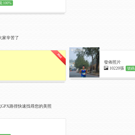
:100%
大家辛苦了
發佈照片
10220張
號碼
GPX路徑快速找尋您的美照