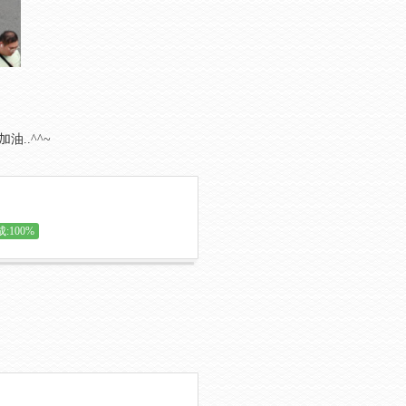
油..^^~
:100%