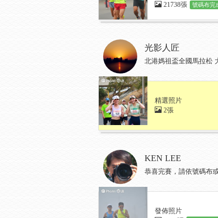
21738張
號碼布完成
光影人匠
北港媽祖盃全國馬拉松 
精選照片
2張
KEN LEE
恭喜完賽，請依號碼布或
發佈照片