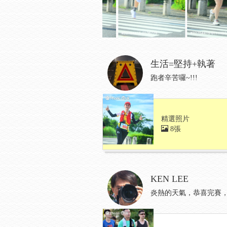
生活=堅持+執著
跑者辛苦囉~!!!
精選照片
8張
KEN LEE
炎熱的天氣，恭喜完賽，