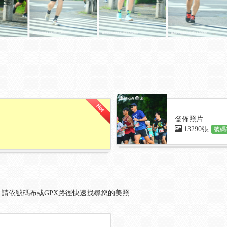
發佈照片
13290張
號碼
請依號碼布或GPX路徑快速找尋您的美照