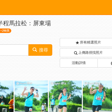
N全國半程馬拉松：屏東場
+290天
所有精選照片
搜尋
上傳路徑找照片
活動詳情