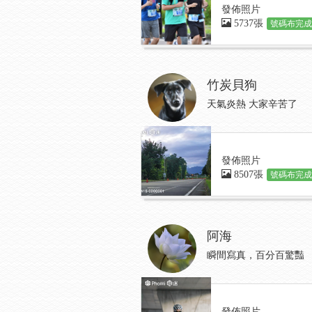
發佈照片
5737張
號碼布完成:
竹炭貝狗
天氣炎熱 大家辛苦了
發佈照片
8507張
號碼布完成:
阿海
瞬間寫真，百分百驚豔
發佈照片