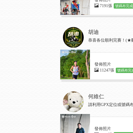
7191張
號碼布完成:
胡迪
恭喜各位順利完賽！(★
發佈照片
11247張
號碼布完成
何維仁
請利用GPX定位或號碼
發佈照片