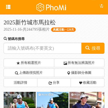
2025新竹城市馬拉松
2025-11-16-共244795張相片
典藏活動 +220天
號碼布搜尋
搜尋
所有精選照片
所有無法辨識照片
上傳路徑找照片
攝影師分佈圖
活動詳情
分享
收藏活動