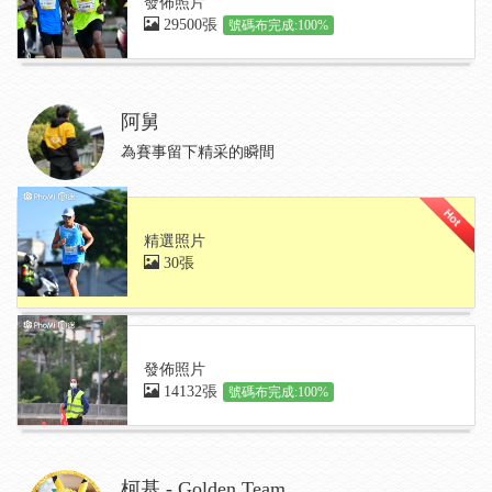
發佈照片
29500張
號碼布完成:100%
阿舅
為賽事留下精采的瞬間
精選照片
30張
發佈照片
14132張
號碼布完成:100%
柯基 - Golden Team