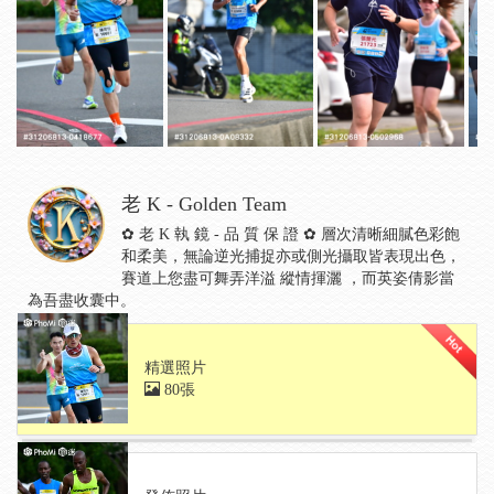
老 K - Golden Team
✿ 老 K 執 鏡 - 品 質 保 證 ✿ 層次清晰細膩色彩飽
和柔美，無論逆光捕捉亦或側光攝取皆表現出色，
賽道上您盡可舞弄洋溢 縱情揮灑 ，而英姿倩影當
為吾盡收囊中。
精選照片
80張