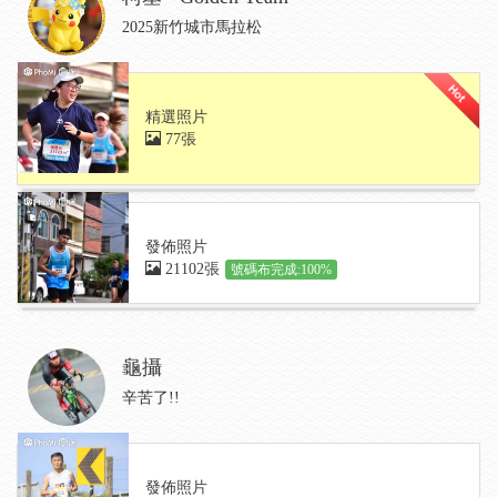
2025新竹城市馬拉松
精選照片
77張
發佈照片
21102張
號碼布完成:100%
龜攝
辛苦了!!
發佈照片