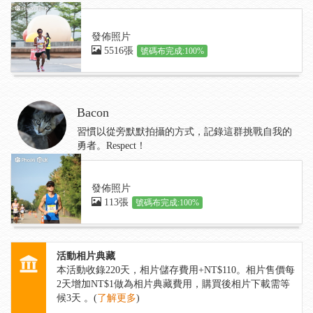
發佈照片
5516張
號碼布完成:100%
Bacon
習慣以從旁默默拍攝的方式，記錄這群挑戰自我的
勇者。Respect！
發佈照片
113張
號碼布完成:100%
活動相片典藏
本活動收錄
220
天，相片儲存費用+NT$110。相片售價每
2天增加NT$1做為相片典藏費用，購買後相片下載需等
候3天 。(
了解更多
)