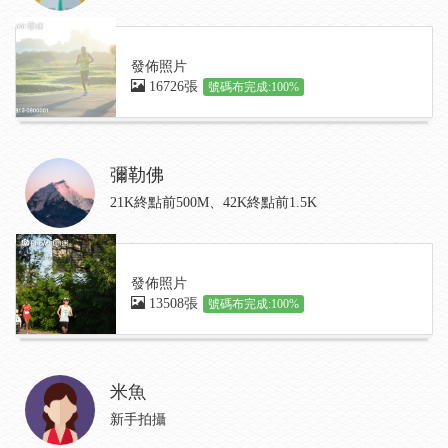
發佈照片
16726張
號碼布完成:100%
彌勒佛
21K終點前500M、42K終點前1.5K
發佈照片
13508張
號碼布完成:100%
米魚
新手拍攝