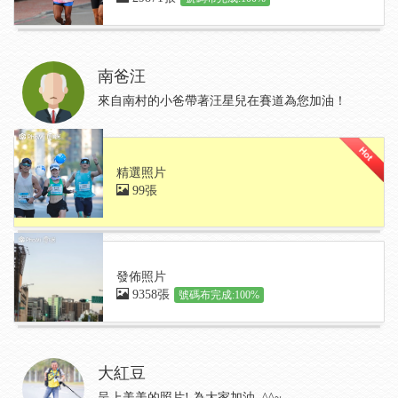
南爸汪
來自南村的小爸帶著汪星兒在賽道為您加油！
精選照片
99張
發佈照片
9358張
號碼布完成:100%
大紅豆
呈上美美的照片! 為大家加油..^^~