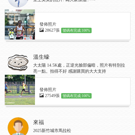
發佈照片
28627張
號碼布完成:100%
溫生蠔
大太陽 14.5K處，正逆光臉部偏暗，照片有特別拉
亮一點。拍得不好 感謝購買的大大支持
發佈照片
27549張
號碼布完成:100%
來福
2025新竹城市馬拉松